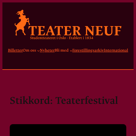
Hopp
til
innhold
Billetter
Om oss
Nyheter
Bli med
Forestillingsarkiv
International
Stikkord:
Teaterfestival