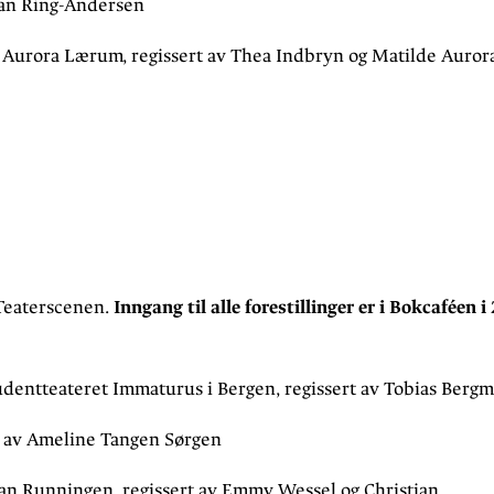
man Ring-Andersen
 Aurora Lærum, regissert av Thea Indbryn og Matilde Auror
å Teaterscenen.
Inngang til alle forestillinger er i Bokcaféen i 
tudentteateret Immaturus i Bergen, regissert av Tobias Berg
t av Ameline Tangen Sørgen
ian Runningen, regissert av Emmy Wessel og Christian