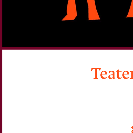
Teate
K