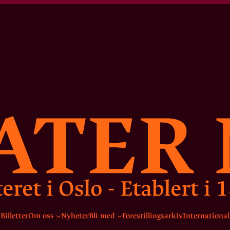
Billetter
Om oss
Nyheter
Bli med
Forestillingsarkiv
International