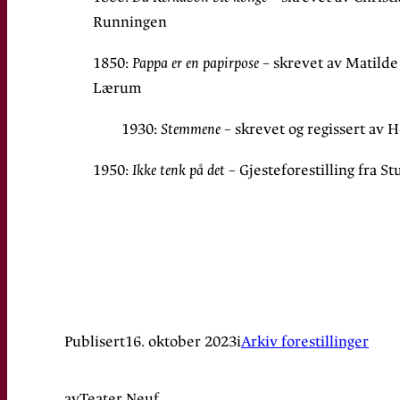
Runningen
1850:
Pappa er en papirpose
– skrevet av Matilde
Lærum
1930:
Stemmene
– skrevet og regissert av
1950:
Ikke tenk på det
– Gjesteforestilling fra S
Publisert
16. oktober 2023
i
Arkiv forestillinger
av
Teater Neuf