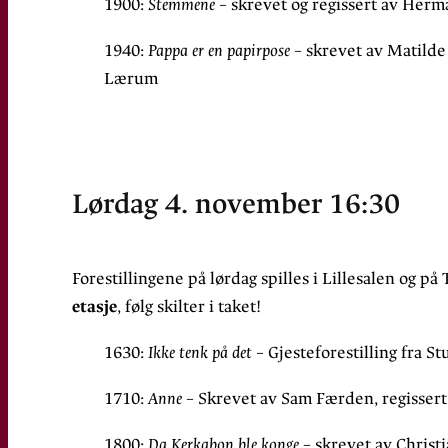
1900:
Stemmene
– skrevet og regissert av Her
1940:
Pappa er en papirpose
– skrevet av Matilde
Lærum
Lørdag 4. november 16:30
Forestillingene på lørdag spilles i Lillesalen og p
etasje
, følg skilter i taket!
1630:
Ikke tenk på det
– Gjesteforestilling fra S
1710:
Anne
– Skrevet av Sam Færden, regisser
1800:
Da Kerkabon ble konge
– skrevet av Christ