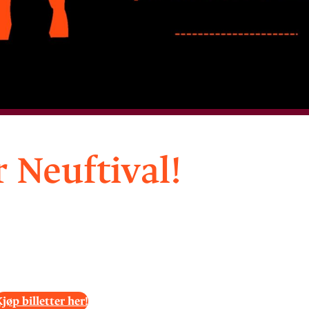
r Neuftival!
jøp billetter her!