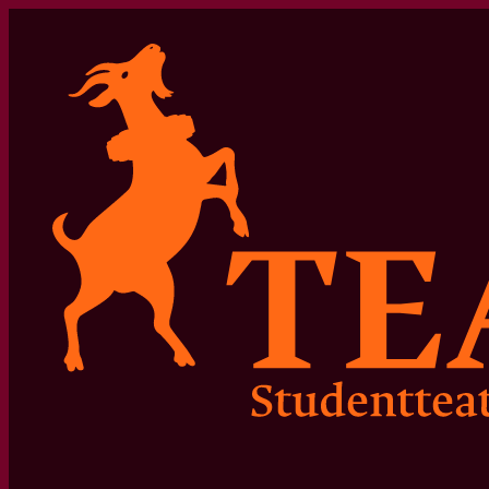
Hopp
til
innhold