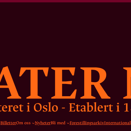
Billetter
Om oss
Nyheter
Bli med
Forestillingsarkiv
International