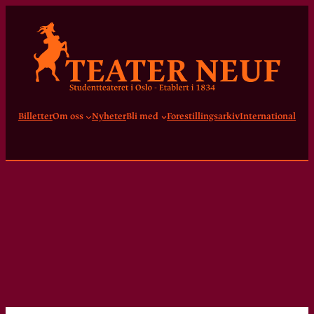
Billetter
Om oss
Nyheter
Bli med
Forestillingsarkiv
International