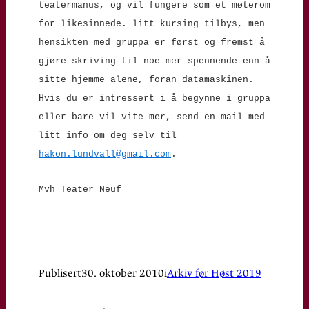
teatermanus, og vil fungere som et møterom
for likesinnede. litt kursing tilbys, men
hensikten med gruppa er først og fremst å
gjøre skriving til noe mer spennende enn å
sitte hjemme alene, foran datamaskinen.
Hvis du er intressert i å begynne i gruppa
eller bare vil vite mer, send en mail med
litt info om deg selv til
hakon.lundvall@gmail.com
.
Mvh Teater Neuf
Publisert
30. oktober 2010
i
Arkiv før Høst 2019