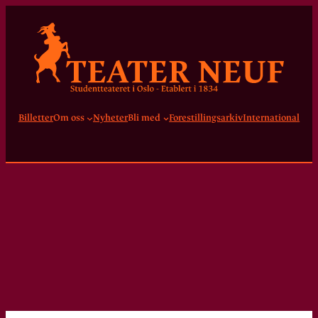
Billetter
Om oss
Nyheter
Bli med
Forestillingsarkiv
International