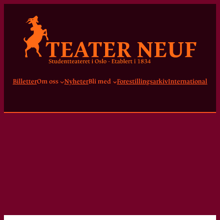
Billetter
Om oss
Nyheter
Bli med
Forestillingsarkiv
International