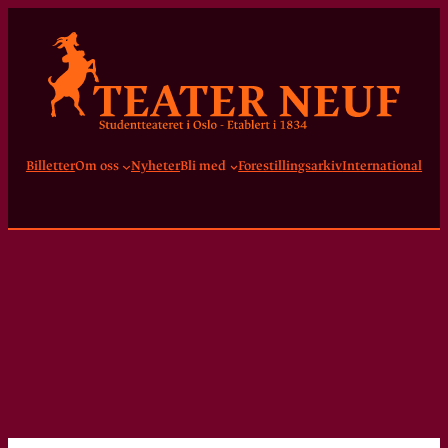
Billetter
Om oss
Nyheter
Bli med
Forestillingsarkiv
International