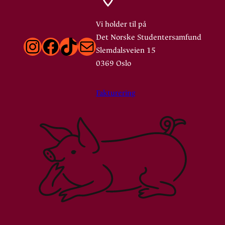
Vi holder til på
Det Norske Studentersamfund
Instagram
Facebook
TikTok
E-post
Slemdalsveien 15
0369 Oslo
Fakturering