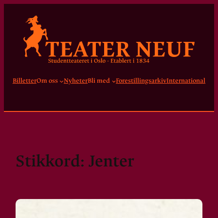
Hopp
til
innhold
Billetter
Om oss
Nyheter
Bli med
Forestillingsarkiv
International
Stikkord:
Jenter