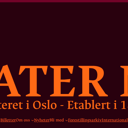
Billetter
Om oss
Nyheter
Bli med
Forestillingsarkiv
International