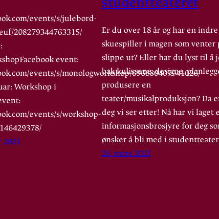
studentteateret
ook.com/events/s/julebord-
Er du over 18 år og har en indre
neuf/208279344763315/
skuespiller i magen som venter 
:
slippe ut? Eller har du lyst til å
shopFacebook event:
bak kulissene, designe, planlegg
book.com/events/s/monologworkshop/696880407941026/
produsere en
nuar: Workshop i
teater/musikalproduksjon? Da e
event:
deg vi ser etter! Nå har vi laget 
book.com/events/s/workshop-
informasjonsbrosjyre for deg s
8146429378/
ønsker å bli med i studentteate
r 2021
25. mars 2021