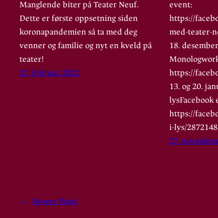
Manglende biter på Teater Neuf.
event:
Dette er første oppsetning siden
https://faceb
koronapandemien så ta med deg
med-teater-
venner og familie og nyt en kveld på
18. desember
teater!
Monologwork
27. februar 2022
https://face
13. og 20. ja
lysFacebook 
https://face
i-lys/287214
27. novembe
←
Newer Posts