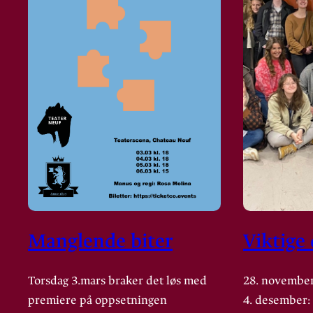
Manglende biter
Viktige
Torsdag 3.mars braker det løs med
28. november
premiere på oppsetningen
4. desember: