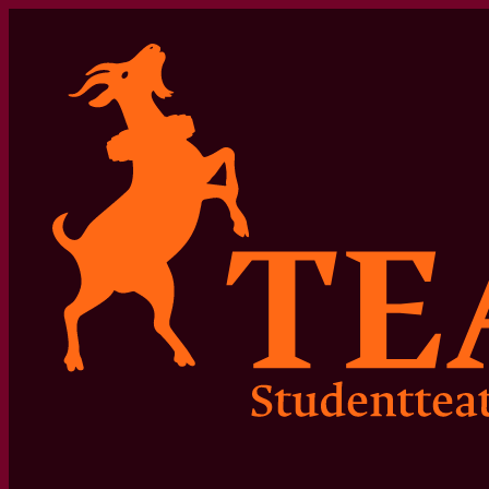
Hopp
til
innhold