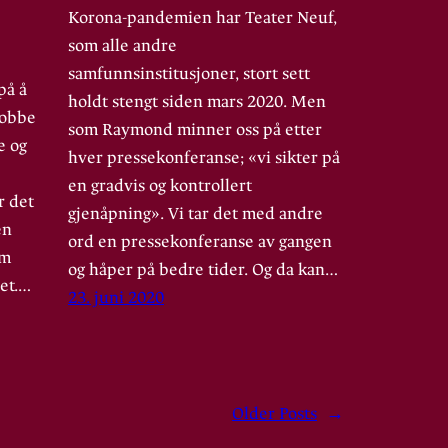
Korona-pandemien har Teater Neuf,
som alle andre
samfunnsinstitusjoner, stort sett
på å
holdt stengt siden mars 2020. Men
 jobbe
som Raymond minner oss på etter
e og
hver pressekonferanse; «vi sikter på
en gradvis og kontrollert
r det
gjenåpning». Vi tar det med andre
en
ord en pressekonferanse av gangen
om
og håper på bedre tider. Og da kan…
ret.…
23. juni 2020
Older Posts
→