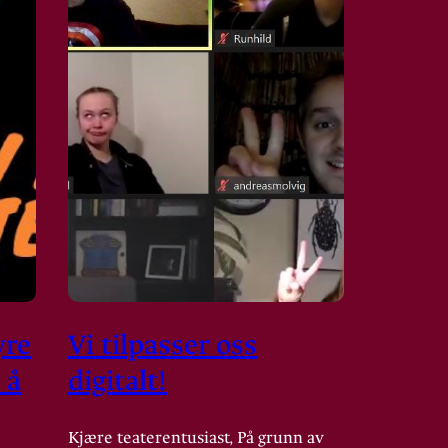
yre
Vi tilpasser oss
 å
digitalt!
Kjære teaterentusiast, På grunn av