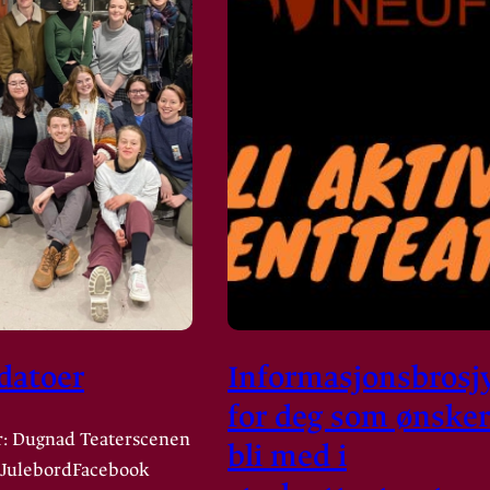
 datoer
Informasjonsbrosj
for deg som ønsker
: Dugnad Teaterscenen
bli med i
 JulebordFacebook