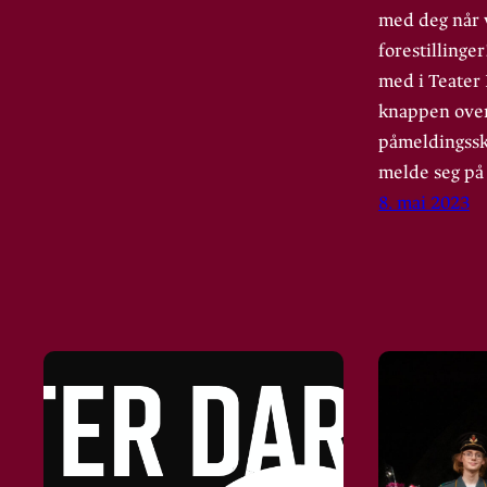
med deg når v
forestillinger
med i Teater
knappen over
påmeldingsskj
melde seg på
8. mai 2023