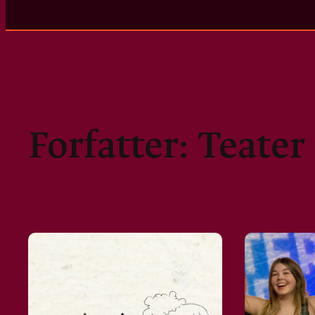
Forfatter:
Teater