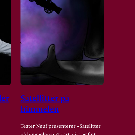
der
Satellitter på
himmelen
Teater Neuf presenterer «Satelitter
på himmelen»: Et rart, sårt og fint